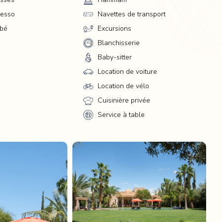
au
resso
Navettes de transport
ébé
Excursions
Blanchisserie
Baby-sitter
Location de voiture
ns
Location de vélo
Cuisinière privée
re
Service à table
on
de