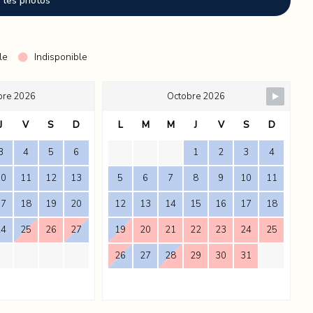
s les photos
raffiné, un cadre végétal généreux et des prestations hôtelières sur
r vivre des vacances à votre rythme, en toute sérénité.
le
Indisponible
bre 2026
Octobre 2026
J
V
S
D
L
M
M
J
V
S
D
3
4
5
6
1
2
3
4
10
11
12
13
5
6
7
8
9
10
11
17
18
19
20
12
13
14
15
16
17
18
24
25
26
27
19
20
21
22
23
24
25
26
27
28
29
30
31