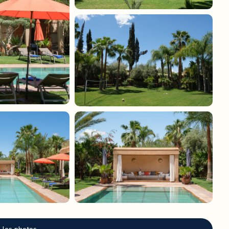
osante de Marrakech. Située dans le domaine privé sécurisé de
 minutes des golfs Royal et Amelkis, et à moins de 20 minutes du
s, toutes équipées de salles de bain privatives. Les espaces de
rolongent naturellement les intérieurs vers l’extérieur.
 piscine de 18 mètres devient le cœur du séjour. Deux pool-houses
pas en plein air. Un hammam privé complète l’expérience bien-être,