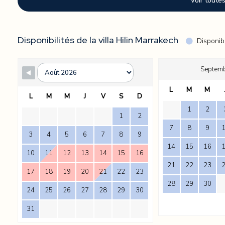
Voir toute
dans une ambiance feutrée.
La Villa Hilin a été pensée pour le confort. Elle allie un design 
mesure. Que vous veniez en famille ou entre amis, tout est là pou
Disponibilités de la villa Hilin Marrakech
Disponib
Septem
L
M
M
L
M
M
J
V
S
D
1
2
1
2
7
8
9
3
4
5
6
7
8
9
14
15
16
10
11
12
13
14
15
16
21
22
23
17
18
19
20
21
22
23
28
29
30
24
25
26
27
28
29
30
31