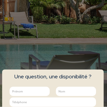
Une question, une disponibilité ?
P
N
r
o
é
m
T
n
*
é