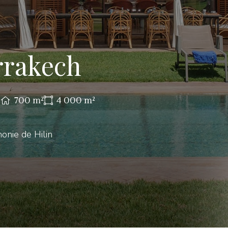
arrakech
s
700
m²
4 000
m²
onie de Hilin