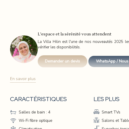
L'espace et la sérénité vous attendent
La Villa Hilin est l'une de nos nouveautés 2025 l
vérifier les disponibilités.
Demander un devis
WhatsApp / Nous 
En savoir plus
CARACTÉRISTIQUES
LES PLUS
L’Art de Vivre à la Villa Hili
Salles de bain : 4
Smart TVs
Wi-Fi fibre optique
Salons et Tab
Hilin n'est pas qu'une villa, c'est une respiration. Un lieu 
Climatisation
Superbes terr