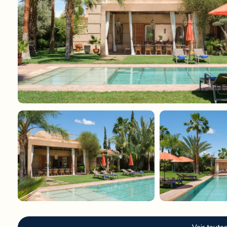
La Villa Hilin propose une version moderne, élégante et rep
Jennah, elle bénéficie d’un environnement calme, à seulement 10
centre-ville.
Lancée en 2025, la maison dispose de quatre chambres spacieuse
vie, ouverts et lumineux, invitent à la détente. Les baies vitrées p
Le jardin de 4 000 m² est une vraie respiration. Au centre, une
l’entourent : l’un pour se détendre, l’autre pour profiter des re