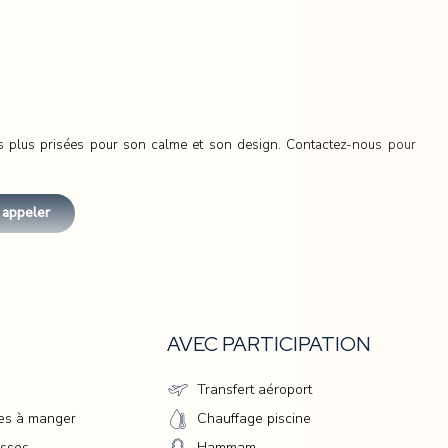
es plus prisées pour son calme et son design. Contactez-nous pour
appeler
AVEC PARTICIPATION
n
Transfert aéroport
les à manger
Chauffage piscine
où
asses
Hammam