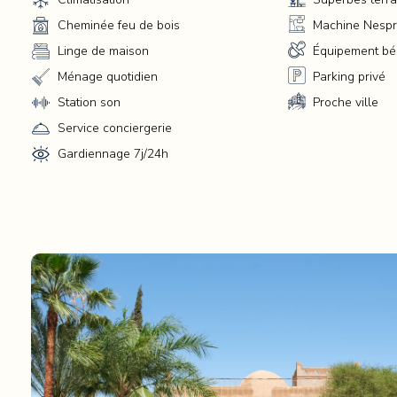
l'architecture s'efface pour laisser place à la lumière et 
Cheminée feu de bois
Machine Nesp
bien-être.
Linge de maison
Équipement b
Ménage quotidien
Parking privé
Design & Fluidité
Station son
Proche ville
Service conciergerie
L'intérieur a été pensé comme une galerie d'art où l'on vit sa
contraintes.
Gardiennage 7j/24h
Transparence :
Des baies vitrées toute hauteur pour viv
dedans-dehors toute l'année.
Modernité :
Équipements de pointe, Smart TVs et système s
haute fidélité.
Le Jardin :
4 000 m² de verdure soignée, un écran 
protection naturel pour votre intimité.
Détente & Gastronomie
À la Villa Hilin, chaque instant est une invitation à ralentir.