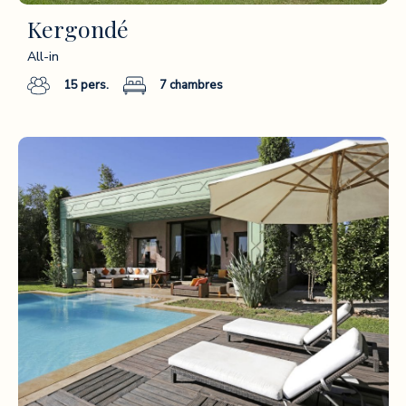
Kergondé
All-in
15
pers.
7
chambres