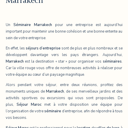
Marrakech
Un
Séminaire
Marrakech
pour une entreprise est aujourd’hui
important pour maintenir une bonne cohésion et une bonne entente au
sein de votre entreprise.
En effet, les
séjours d’entreprise
sont de plus en plus nombreux et se
développent davantage vers les pays étrangers.
Aujourd’hui,
Marrakech
est la destination « star » pour organiser vos
séminaires
.
Car la ville rouge vous offre de nombreuses activités à réaliser pour
votre équipe au cœur d’un paysage magnifique.
Alors pendant votre séjour, entre deux réunions, profitez des
monuments uniques de
Marrakech
, de ses merveilleux jardins et des
activités sportives ou excursions qui vous sont proposées. De
plus,
Sé
jour
Maroc
met à votre disposition une équipe pour
l’organisation de votre
séminaire
d’entreprise, afin de répondre à tous
vos besoins.
Séjour
Maroc
est le professionnel pour la
location
de
villas de luxe
à