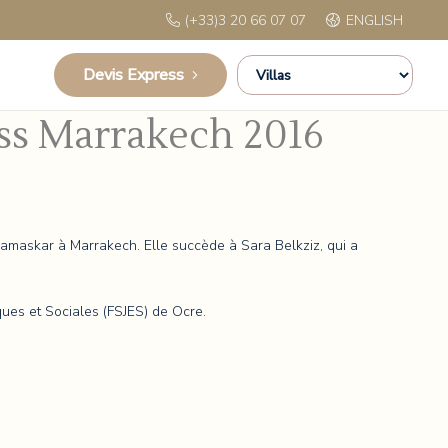
(+33)3 20 66 07 07
ENGLISH
Devis Express
iss Marrakech 2016
amaskar à Marrakech. Elle succède à Sara Belkziz, qui a
iques et Sociales (FSJES) de Ocre.