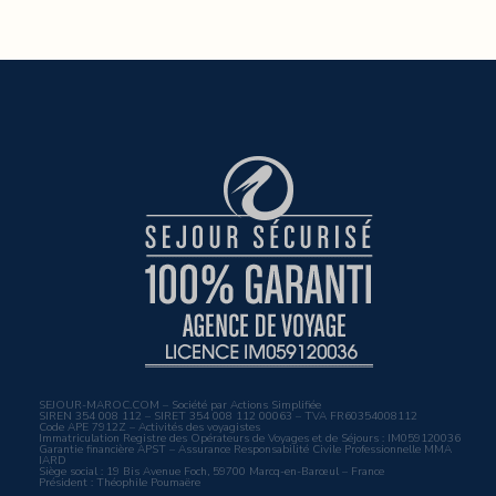
SEJOUR-MAROC.COM – Société par Actions Simplifiée
SIREN 354 008 112 – SIRET 354 008 112 00063 – TVA FR60354008112
Code APE 7912Z – Activités des voyagistes
Immatriculation Registre des Opérateurs de Voyages et de Séjours : IM059120036
Garantie financière APST – Assurance Responsabilité Civile Professionnelle MMA
IARD
Siège social : 19 Bis Avenue Foch, 59700 Marcq-en-Barœul – France
Président : Théophile Poumaëre