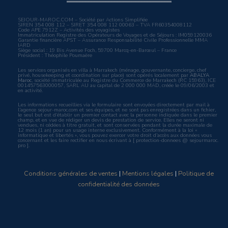
SEJOUR-MAROC.COM – Société par Actions Simplifiée
SIREN 354 008 112 – SIRET 354 008 112 00063 – TVA FR60354008112
Code APE 7912Z – Activités des voyagistes
Immatriculation Registre des Opérateurs de Voyages et de Séjours : IM059120036
Garantie financière APST – Assurance Responsabilité Civile Professionnelle MMA
IARD
Siège social : 19 Bis Avenue Foch, 59700 Marcq-en-Barœul – France
Président : Théophile Poumaëre
Les services organisés en villa à Marrakech (ménage, gouvernante, concierge, chef
privé, housekeeping et coordination sur place) sont opérés localement par
ABALYA
Maroc
, société immatriculée au Registre du Commerce de Marrakech (RC 15963), ICE
001457563000057, SARL AU au capital de 2 000 000 MAD, créée le 09/06/2003 et
en activité.
Les informations recueillies via le formulaire sont envoyées directement par mail à
l’agence sejour-maroc.com et ses équipes, et ne sont pas enregistrées dans un fichier,
le seul but est d’établir un premier contact avec la personne indiquée dans le premier
champ, et en vue de rédiger un devis de prestation de service. Elles ne seront ni
vendues, ni cédées à titre gratuit, et sont conservées pendant la durée maximale de
12 mois (1 an) pour un usage interne exclusivement. Conformément à la loi «
informatique et libertés », vous pouvez exercer votre droit d’accès aux données vous
concernant et les faire rectifier en nous écrivant à [ protection-donnees @ sejourmaroc.
pro ].
Conditions générales de ventes
|
Mentions légales
|
Politique de
confidentialité des données