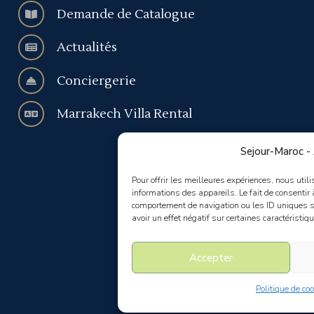
Demande de Catalogue
Actualités
Conciergerie
Marrakech Villa Rental
Sejour-Maroc -
Pour offrir les meilleures expériences, nous util
informations des appareils. Le fait de consentir
comportement de navigation ou les ID uniques sur
avoir un effet négatif sur certaines caractéristiqu
Accepter
Politique de co