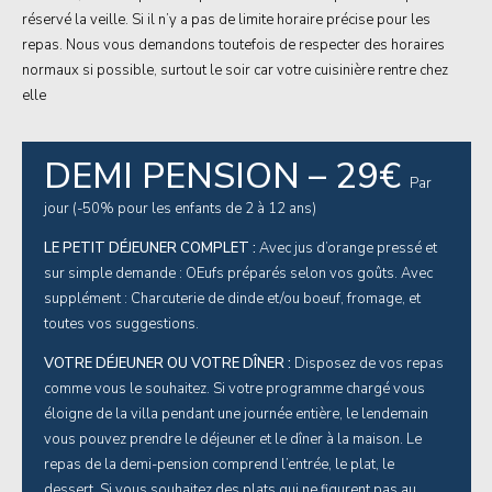
réservé la veille. Si il n’y a pas de limite horaire précise pour les
repas. Nous vous demandons toutefois de respecter des horaires
normaux si possible, surtout le soir car votre cuisinière rentre chez
elle
DEMI PENSION – 29€
Par
jour (-50% pour les enfants de 2 à 12 ans)
LE PETIT DÉJEUNER COMPLET :
Avec jus d’orange pressé et
sur simple demande : OEufs préparés selon vos goûts. Avec
supplément : Charcuterie de dinde et/ou boeuf, fromage, et
toutes vos suggestions.
VOTRE DÉJEUNER OU VOTRE DÎNER :
Disposez de vos repas
comme vous le souhaitez. Si votre programme chargé vous
éloigne de la villa pendant une journée entière, le lendemain
vous pouvez prendre le déjeuner et le dîner à la maison. Le
repas de la demi-pension comprend l’entrée, le plat, le
dessert. Si vous souhaitez des plats qui ne figurent pas au