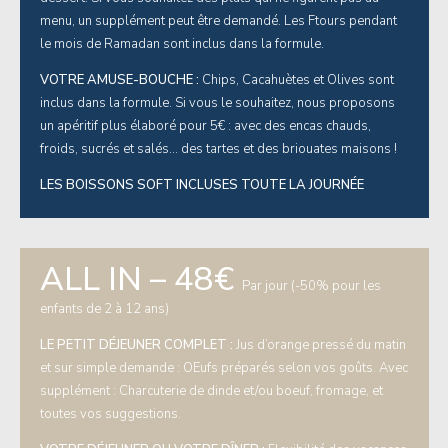
menu, un supplément peut être demandé. Les Ftours pendant
le mois de Ramadan sont inclus dans la formule.
VOTRE AMUSE-BOUCHE :
Chips, Cacahuètes et Olives sont
inclus dans la formule. Si vous le souhaitez, nous proposons
un apéritif plus élaboré pour 5€ : avec des encas chauds,
froids, sucrés et salés… des tartes et des briouates maisons !
LES BOISSONS SOFT INCLUSES TOUTE LA JOURNÉE
ALL IN – 48€
Par jour (-50% pour les
enfants de 2 à 12 ans)
LE PETIT DÉJEUNER COMPLET :
Jus d’orange pressé du matin
et sur simple demande : OEufs préparés selon vos goûts. Avec
supplément : Charcuterie de dinde et/ou boeuf, fromage, et
toutes vos suggestions.