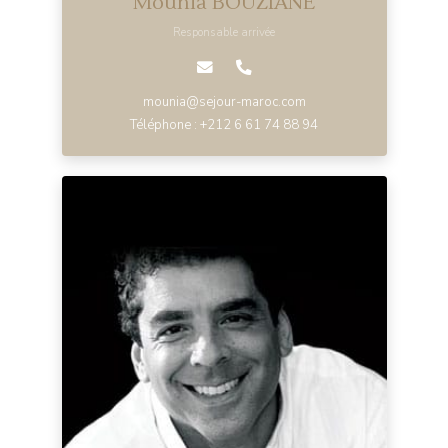
Mounia BOUZIANE
Responsable arrivée
mounia@sejour-maroc.com
Téléphone : +212 6 61 74 88 94