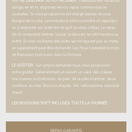
VOTRE DÉJEUNER OU VOTRE DÎNER :
Flexibilité des vacances
oblige, en all in, disposez de vos repas comme vous le
souhaitez. Si votre programme est chargé demain et vous
éloigne de la villa, commandez à votre cuisinière un repas/pic-
nic à emporter sur le terrain de golf ou dans l’Atlas. Le repas
All-In comprend l’entrée, le plat, le dessert, le café machine ou
le thé. Si vous souhaitez des plats qui ne figurent pas au menu,
un supplément peut être demandé. Les Ftours pendant le mois
de Ramadan sont inclus dans la formule.
LE GOÛTER :
Sur simple demande nous vous proposons
notre goûter. Généralement un yaourt, un cake, des crêpes
marocaines ou bretonnes, du pain, de la pâte à tartiner, de la
confiture, du miel. Boisson chaude : thé, café machine, chocolat
chaud.
LES BOISSONS SOFT INCLUSES TOUTE LA JOURNÉE
REPAS GARANTIS