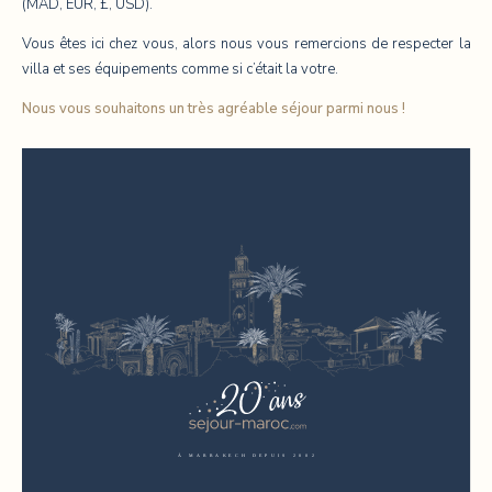
(MAD, EUR, £, USD).
Vous êtes ici chez vous, alors nous vous remercions de respecter la
villa et ses équipements comme si c’était la votre.
Nous vous souhaitons un très agréable séjour parmi nous !